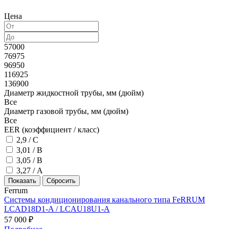
Цена
57000
76975
96950
116925
136900
Диаметр жидкостной трубы, мм (дюйм)
Все
Диаметр газовой трубы, мм (дюйм)
Все
EER (коэффициент / класс)
2,9 / С
3,01 / В
3,05 / В
3,27 / А
Ferrum
Системы кондиционирования канального типа FeRRUM
LCAD18D1-A / LCAU18U1-A
57 000 ₽