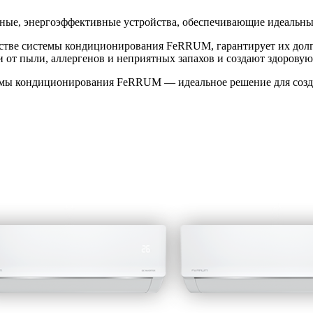
е, энергоэффективные устройства, обеспечивающие идеальны
стве системы кондиционирования FeRRUM, гарантирует их долго
т пыли, аллергенов и неприятных запахов и создают здоровую
емы кондиционирования FeRRUM — идеальное решение для созда