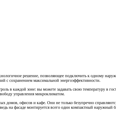
логичное решение, позволяющее подключить к одному наружно
ний с сохранением максимальной энергоэффективности.
 в каждой зоне: вы можете задавать свою температуру в гости
свободу управления микроклиматом.
х домов, офисов и кафе. Они не только безупречно справляютс
едь на фасаде монтируется всего один компактный наружный бл